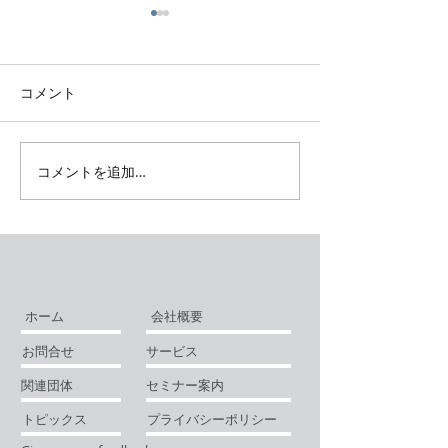
仙台市 青葉通り一番町
中央区銀座 歯
駅徒歩5分 歯科向け物件
件のご紹介
のご紹介
コメント
コメントを追加…
ホーム
会社概要
お問合せ
サービス
関連団体
セミナー案内
トピックス
プライバシーポリシー